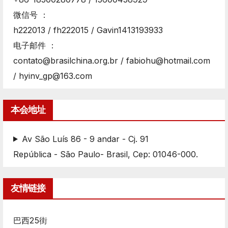
微信号 ：
h222013 / fh222015 / Gavin1413193933
电子邮件 ：
contato@brasilchina.org.br / fabiohu@hotmail.com
/ hyinv_gp@163.com
本会地址
Av São Luís 86 - 9 andar - Cj. 91
República - São Paulo- Brasil, Cep: 01046-000.
友情链接
巴西25街