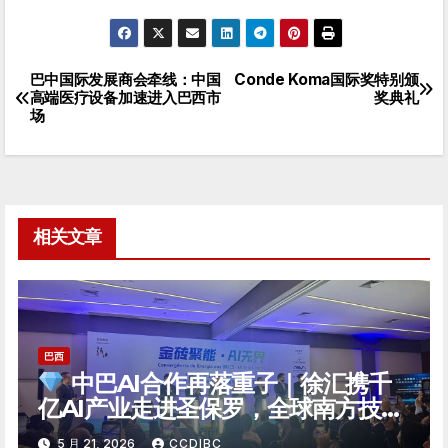
巴中国际发展商会牵线：中国
Conde Koma国际奖特别颁
文
高端医疗设备加速进入巴西市
奖典礼
场
章
导
航
相关文章
巴西
中巴AI合作再落重子｜徐汇携千
亿AI产业走进圣保罗，全球南方技术
自主迎来新支点
5 月 21, 2026
CCDIBC