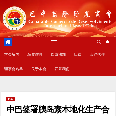
跳
至
内
容
本会新闻
经贸信息
巴西法规
巴西
合作伙伴
理事会名单
关于本会
联系我们
巴西
中巴签署胰岛素本地化生产合