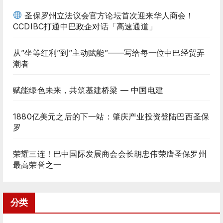
圣保罗州立法议会官方论坛首次迎来华人商会！
CCDIBC打通中巴政企对话「高速通道」
从”坐等红利”到”主动赋能”——写给每一位中巴经贸弄
潮者
赋能绿色未来，共筑基建桥梁 — 中国电建
1880亿美元之后的下一站：肇庆产业投资登陆巴西圣保
罗
荣耀三连！巴中国际发展商会会长胡忠伟荣膺圣保罗州
最高荣誉之一
分类