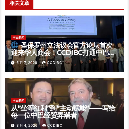
相关文章
本会新闻
圣保罗州立法议会官方论坛首次
迎来华人商会！CCDIBC打通中巴政
企对话「高速通道」
8 月 7, 2026
CCDIBC
本会新闻
从”坐等红利”到”主动赋能”——写给
每一位中巴经贸弄潮者
8 月 4, 2026
CCDIBC