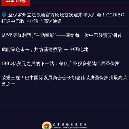
圣保罗州立法议会官方论坛首次迎来华人商会！CCDIBC
打通中巴政企对话「高速通道」
从”坐等红利”到”主动赋能”——写给每一位中巴经贸弄潮者
赋能绿色未来，共筑基建桥梁 — 中国电建
1880亿美元之后的下一站：肇庆产业投资登陆巴西圣保罗
荣耀三连！巴中国际发展商会会长胡忠伟荣膺圣保罗州最高荣
誉之一