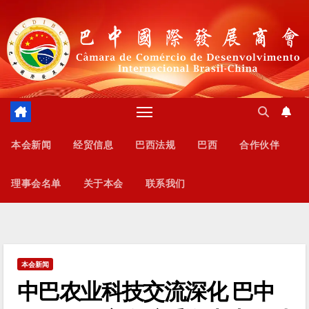
跳
至
内
容
本会新闻
经贸信息
巴西法规
巴西
合作伙伴
理事会名单
关于本会
联系我们
本会新闻
中巴农业科技交流深化 巴中