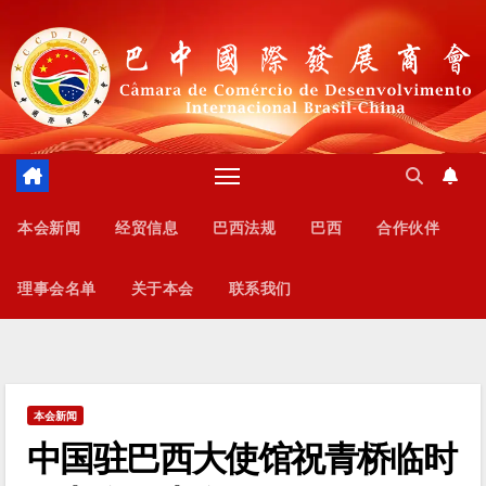
跳
至
内
容
本会新闻
经贸信息
巴西法规
巴西
合作伙伴
理事会名单
关于本会
联系我们
本会新闻
中国驻巴西大使馆祝青桥临时