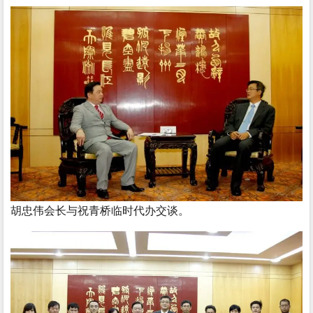
胡忠伟会长与祝青桥临时代办交谈。