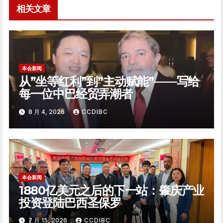
航
相关文章
本会新闻
从”坐等红利”到”主动赋能”——写给
每一位中巴经贸弄潮者
8 月 4, 2026
CCDIBC
本会新闻
1880亿美元之后的下一站：肇庆产业
投资登陆巴西圣保罗
7 月 15, 2026
CCDIBC