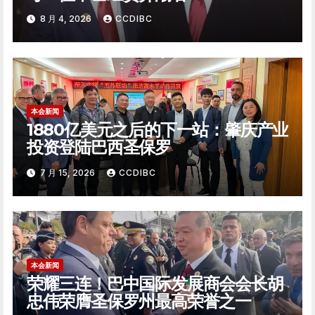
8 月 4, 2026
CCDIBC
本会新闻
1880亿美元之后的下一站：肇庆产业
投资登陆巴西圣保罗
7 月 15, 2026
CCDIBC
本会新闻
荣耀三连！巴中国际发展商会会长胡
忠伟荣膺圣保罗州最高荣誉之一