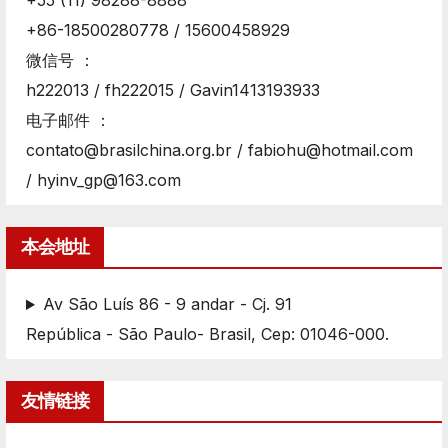
+55 (11) 98288-8888
+86-18500280778 / 15600458929
微信号 ：
h222013 / fh222015 / Gavin1413193933
电子邮件 ：
contato@brasilchina.org.br / fabiohu@hotmail.com
/ hyinv_gp@163.com
本会地址
Av São Luís 86 - 9 andar - Cj. 91
República - São Paulo- Brasil, Cep: 01046-000.
友情链接