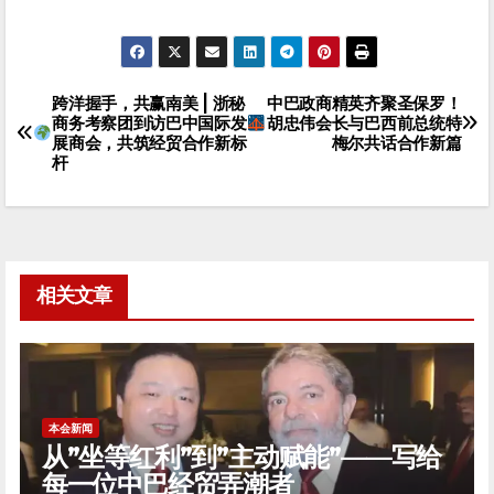
跨洋握手，共赢南美 | 浙秘
中巴政商精英齐聚圣保罗！
文
商务考察团到访巴中国际发
胡忠伟会长与巴西前总统特
展商会，共筑经贸合作新标
梅尔共话合作新篇
章
杆
导
航
相关文章
本会新闻
从”坐等红利”到”主动赋能”——写给
每一位中巴经贸弄潮者