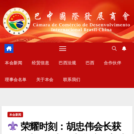
跳
至
内
容
本会新闻
经贸信息
巴西法规
巴西
合作伙伴
理事会名单
关于本会
联系我们
本会新闻
荣耀时刻：胡忠伟会长获